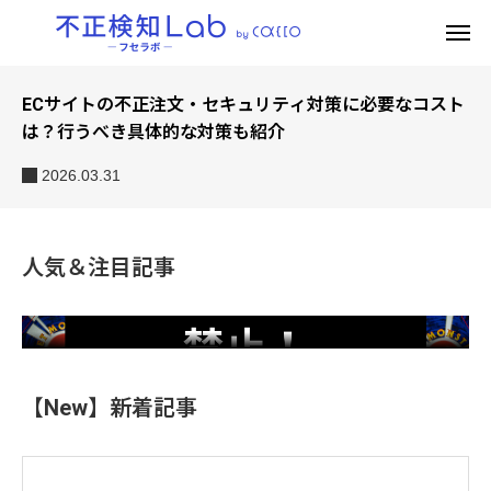
必要なコスト
抽選販売による転売対策とは？事例・有効
つを紹介
2026.03.24
ディズニーチケットの買い方を場所別に解
説！他にすぐ行ける関東の遊園地8選も紹介
ポケモンカードを転売目的で購入することは
禁止！逮捕された事例や販売店が行うべき対
人気＆注目記事
2026.03.25
策を紹介
2026.03.25
【New】新着記事