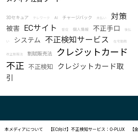
対策
3Dセキュア
チャージバック
AI
テレワーク
未払い
ECサイト
被害
不正手口
個人情報
督促
後払
不正検知サービス
システム
い
在宅勤務
クレジットカード
割賦販売法
改正割販法
不正
クレジットカード取
不正検知
引
本メディアについて
【EC向け】不正検知サービス：O-PLUX
【金