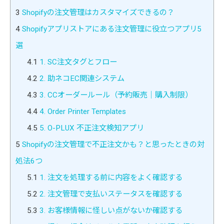
3
Shopifyの注文管理はカスタマイズできるの？
4
Shopifyアプリストアにある注文管理に役立つアプリ5
選
4.1
1. SC注文タグとフロー
4.2
2. 助ネコEC関連システム
4.3
3. CCオーダールール（予約販売｜購入制限）
4.4
4. Order Printer Templates
4.5
5. O-PLUX 不正注文検知アプリ
5
Shopifyの注文管理で不正注文かも？と思ったときの対
処法6つ
5.1
1. 注文を処理する前に内容をよく確認する
5.2
2. 注文管理で支払いステータスを確認する
5.3
3. お客様情報に怪しい点がないか確認する