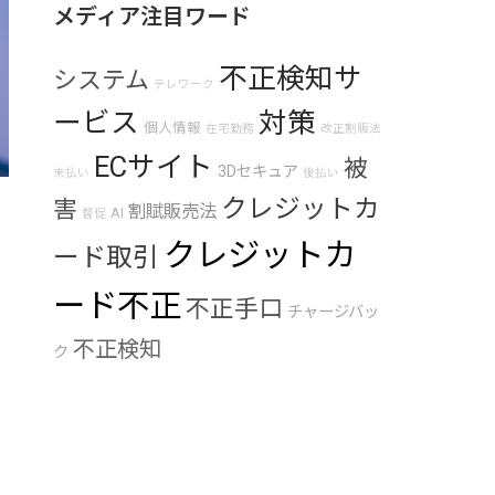
メディア注目ワード
不正検知サ
システム
テレワーク
ービス
対策
個人情報
在宅勤務
改正割販法
ECサイト
被
3Dセキュア
未払い
後払い
クレジットカ
害
割賦販売法
AI
督促
クレジットカ
ード取引
ード不正
不正手口
チャージバッ
不正検知
ク
の