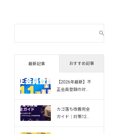
検
索
対
象
:
おすすめ記事
最新記事
【2026年最新】不
正会員登録の対策
11選｜複数アカウ
ント・Bot・捨て
カゴ落ち改善完全
アドを防ぐお悩み
ガイド｜対策12選
別ガイド
から成功に導く効
果測定とPDCAの