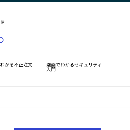
発信
でわかる不正注文
漫画でわかるセキュリティ
入門