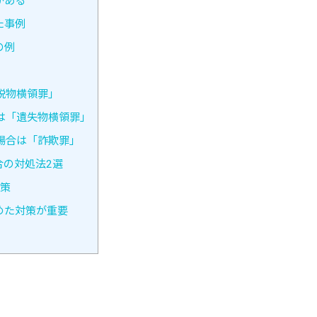
がある
た事例
の例
脱物横領罪」
は「遺失物横領罪」
場合は「詐欺罪」
の対処法2選
対策
めた対策が重要