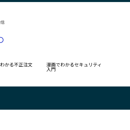
発信
でわかる不正注文
漫画でわかるセキュリティ
入門