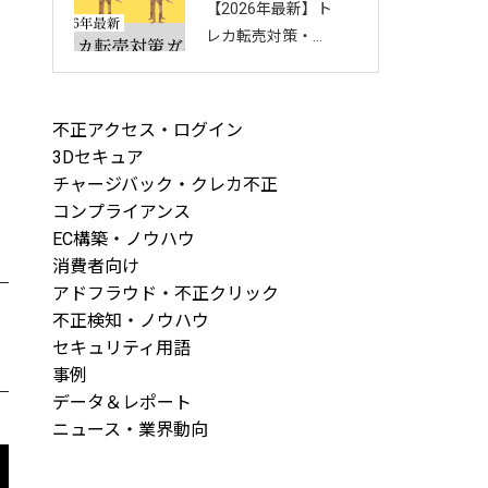
【2026年最新】ト
回し方を徹底解説
レカ転売対策・完
全ガイド｜店舗・
ECを守る8つの方
法と最新手口まと
不正アクセス・ログイン
め
3Dセキュア
チャージバック・クレカ不正
コンプライアンス
EC構築・ノウハウ
消費者向け
アドフラウド・不正クリック
不正検知・ノウハウ
セキュリティ用語
事例
データ＆レポート
ニュース・業界動向