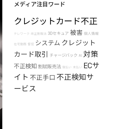
メディア注目ワード
クレジットカード不正
被害
3Dセキュア
個人情報
テレワーク
改正割販法
クレジット
システム
在宅勤務
督促
対策
カード取引
チャージバック
AI
ECサ
不正検知
割賦販売法
後払い
未払い
イト
不正検知サ
不正手口
ービス