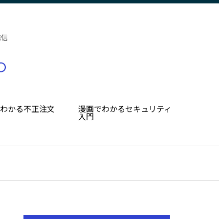
発信
でわかる不正注文
漫画でわかるセキュリティ
入門