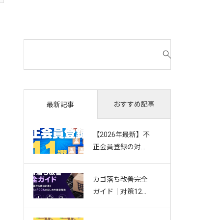
検
索
対
象
:
おすすめ記事
最新記事
【2026年最新】不
正会員登録の対策
11選｜複数アカウ
ント・Bot・捨て
カゴ落ち改善完全
アドを防ぐお悩み
ガイド｜対策12選
別ガイド
から成功に導く効
果測定とPDCAの