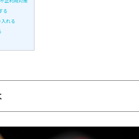
不正利用対策
する
り入れる
る
は