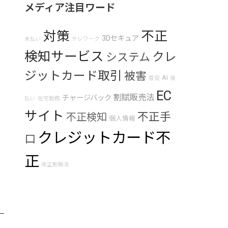
メディア注目ワード
対策
不正
3Dセキュア
未払い
テレワーク
検知サービス
クレ
システム
ジットカード取引
被害
AI
督促
後
EC
割賦販売法
チャージバック
払い
在宅勤務
サイト
不正手
不正検知
個人情報
クレジットカード不
口
正
改正割販法