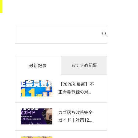
検
索
対
象
:
おすすめ記事
最新記事
【2026年最新】不
正会員登録の対策
11選｜複数アカウ
ント・Bot・捨て
カゴ落ち改善完全
アドを防ぐお悩み
ガイド｜対策12選
別ガイド
から成功に導く効
果測定とPDCAの