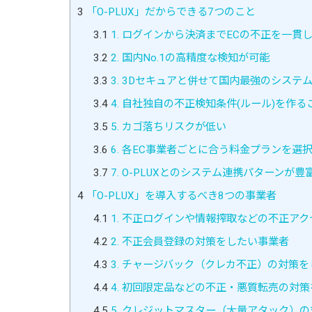
3
「O-PLUX」だからできる7つのこと
3.1
1. ログインから決済までECの不正を一貫
3.2
2. 国内No.1の高精度な検知が可能
3.3
3. 3Dセキュアと併せて国内最強のシステ
3.4
4. 自社独自の不正検知条件(ルール)を作
3.5
5. カゴ落ちリスクが低い
3.6
6. 各EC事業者ごとに合う料金プランを選
3.7
7. O-PLUXとのシステム連携パターンが豊
4
「O-PLUX」を導入するべき8つの事業者
4.1
1. 不正ログインや情報搾取などの不正ア
4.2
2. 不正会員登録の対策をしたい事業者
4.3
3. チャージバック（クレカ不正）の対策
4.4
4. 初回限定品などの不正・悪質転売の対
4.5
5. クレジットマスター（大量アタック）