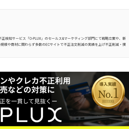
不正検知サービス「O-PLUX」のセールス&マーケティング部門にて戦略立案や、新
規模や商材に関わらず多数のECサイトで不正注文削減の実績を上げ不正削減・撲