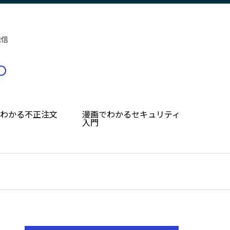
発信
でわかる不正注文
漫画でわかるセキュリティ
入門