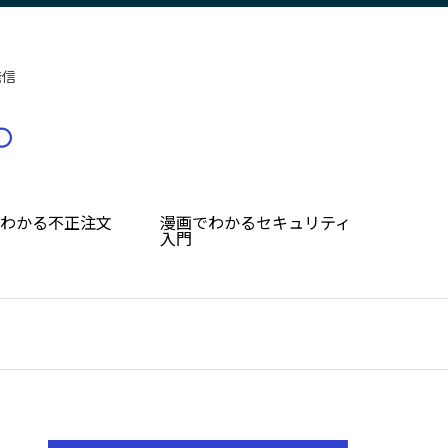
発信
でわかる不正注文
漫画でわかるセキュリティ
入門