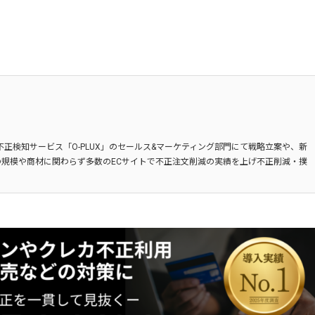
不正検知サービス「O-PLUX」のセールス&マーケティング部門にて戦略立案や、新
規模や商材に関わらず多数のECサイトで不正注文削減の実績を上げ不正削減・撲