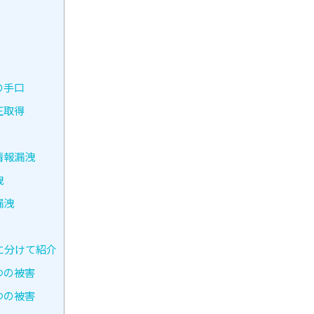
の手口
正取得
情報漏洩
洩
漏洩
に分けて紹介
つの被害
つの被害