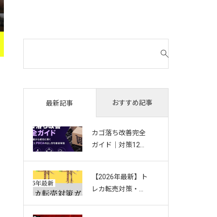
検
索
対
象
:
おすすめ記事
最新記事
カゴ落ち改善完全
ガイド｜対策12選
から成功に導く効
果測定とPDCAの
【2026年最新】ト
回し方を徹底解説
レカ転売対策・完
全ガイド｜店舗・
ECを守る8つの方