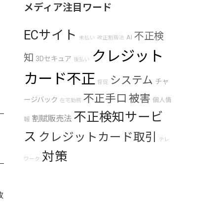
メディア注目ワード
ECサイト
不正検
AI
未払い
改正割販法
クレジット
知
3Dセキュア
後払い
カード不正
システム
チャ
督促
不正手口
被害
ージバック
個人情
在宅勤務
不正検知サービ
割賦販売法
報
ス
クレジットカード取引
テレ
対策
ワーク
故