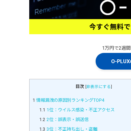
1万円で2週
O-PL
目次
[
非表示にする
]
1
情報漏洩の原因別ランキングTOP4
1.1
1位：ウイルス感染・不正アクセス
1.2
2位：誤表示・誤送信
1.3
3位：不正持ち出し・盗難