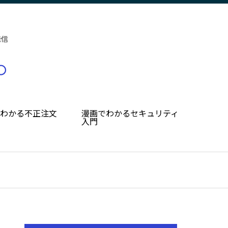
発信
でわかる不正注文
漫画でわかるセキュリティ
入門