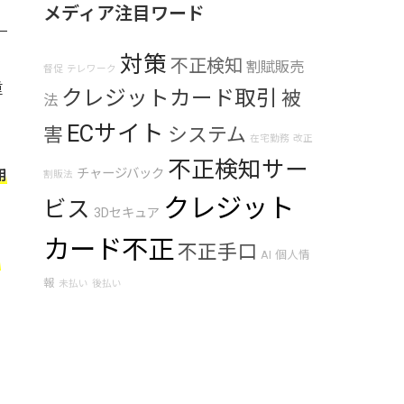
メディア注目ワード
対策
不正検知
割賦販売
督促
テレワーク
重
クレジットカード取引
被
法
ECサイト
害
システム
在宅勤務
改正
不正検知サー
チャージバック
用
割販法
クレジット
ビス
3Dセキュア
カード不正
不正手口
AI
個人情
て
報
未払い
後払い