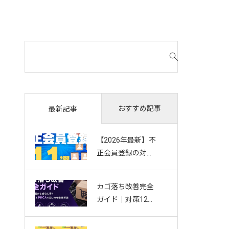
検
索
対
象
:
おすすめ記事
最新記事
【2026年最新】不
正会員登録の対策
11選｜複数アカウ
ント・Bot・捨て
カゴ落ち改善完全
アドを防ぐお悩み
ガイド｜対策12選
別ガイド
から成功に導く効
果測定とPDCAの