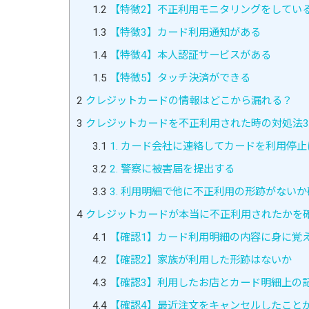
1.2
【特徴2】不正利用モニタリングをしてい
1.3
【特徴3】カード利用通知がある
1.4
【特徴4】本人認証サービスがある
1.5
【特徴5】タッチ決済ができる
2
クレジットカードの情報はどこから漏れる？
3
クレジットカードを不正利用された時の対処法
3.1
1. カード会社に連絡してカードを利用停止
3.2
2. 警察に被害届を提出する
3.3
3. 利用明細で他に不正利用の形跡がない
4
クレジットカードが本当に不正利用されたかを
4.1
【確認1】カード利用明細の内容に身に覚
4.2
【確認2】家族が利用した形跡はないか
4.3
【確認3】利用したお店とカード明細上の
4.4
【確認4】最近注文をキャンセルしたこと