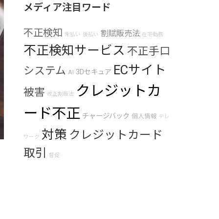
メディア注目ワード
不正検知
割賦販売法
未払い
後払い
在宅勤務
不正検知サービス
不正手口
ECサイト
システム
3Dセキュア
AI
クレジットカ
被害
改正割販法
ード不正
チャージバック
個人情報
テレ
対策
クレジットカード
ワーク
取引
督促