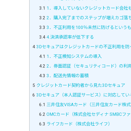
3.1
1．導入していないクレジットカード会社
3.2
2．購入完了までのステップが増えカゴ落
3.3
3．不正利用を100％未然に防げるという
3.4
4.決済承認率が低下する
4
3Dセキュアはクレジットカードの不正利用を防
4.1
1．不正検知システムの導入
4.2
2．券面認証（セキュリティコード）の利
4.3
3．配送先情報の蓄積
5
クレジットカード契約者から見た3Dセキュア
6
3Dセキュア（本人認証サービス）に対応してい
6.1
三井住友VISAカード（三井住友カード株
6.2
OMCカード（株式会社セディナ SMBCフ
6.3
ライフカード（株式会社ライフ）