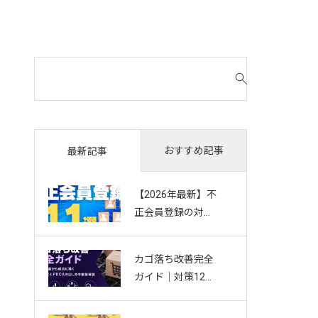
検
索
対
象
:
おすすめ記事
最新記事
【2026年最新】不
正会員登録の対策
11選｜複数アカウ
ント・Bot・捨て
カゴ落ち改善完全
アドを防ぐお悩み
ガイド｜対策12選
別ガイド
から成功に導く効
果測定とPDCAの