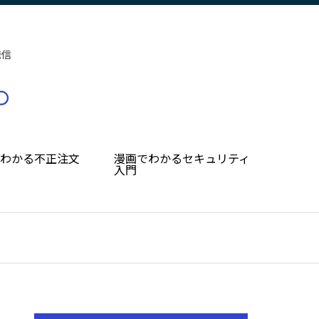
発信
でわかる不正注文
漫画でわかるセキュリティ
入門