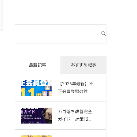
検
索
対
象
:
おすすめ記事
最新記事
【2026年最新】不
正会員登録の対策
11選｜複数アカウ
ント・Bot・捨て
カゴ落ち改善完全
アドを防ぐお悩み
ガイド｜対策12選
別ガイド
から成功に導く効
果測定とPDCAの