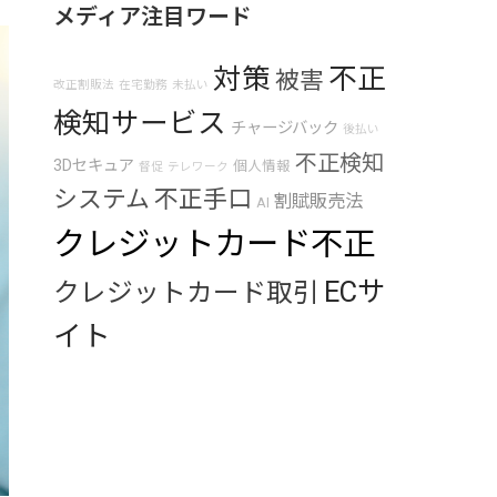
メディア注目ワード
対策
不正
被害
改正割販法
在宅勤務
未払い
検知サービス
チャージバック
後払い
不正検知
3Dセキュア
個人情報
督促
テレワーク
システム
不正手口
割賦販売法
AI
クレジットカード不正
ECサ
クレジットカード取引
イト