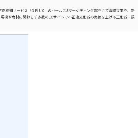
不正検知サービス「O-PLUX」のセールス&マーケティング部門にて戦略立案や、新
規模や商材に関わらず多数のECサイトで不正注文削減の実績を上げ不正削減・撲