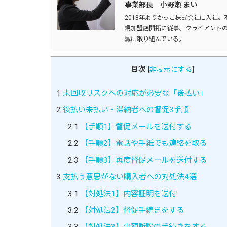
事業部長 小野瀬 まい
2018年よりかっこ株式会社に入社。
規加盟店開拓に従事。クライアントの
滅に取り組んでいる。
目次
[
非表示にする
]
1
未回収リスクへの対応が必要な「後払い」
2
後払い未払い・滞納者への督促3手順
2.1
【手順1】督促メールを送付する
2.2
【手順2】電話や手紙でも連絡を取る
2.3
【手順3】再度督促メールを送付する
3
支払う意思がない購入者への対処法4選
3.1
【対処法1】内容証明を送付
3.2
【対処法2】督促手続きをする
3.3
【対処法3】少額訴訟の手続きをする