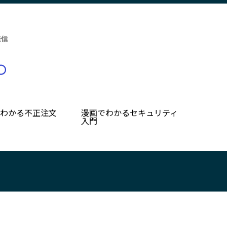
発信
でわかる不正注文
漫画でわかるセキュリティ
入門