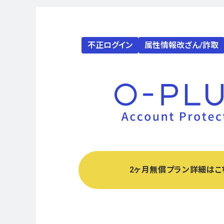
不正ログイン
属性情報改ざん/詐取
2ヶ月無償プラン詳細はこ