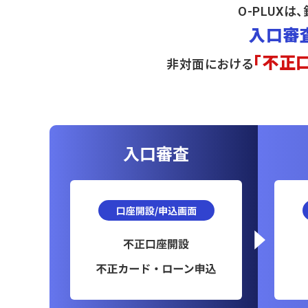
O-PLUX
入口審
「不正
非対面における