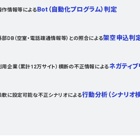
Bot（自動化プログラム）判定
操作情報等による
架空申込判
外部DB（空室・電話疎通情報等）との照合による
ネガティブ
利用企業（累計12万サイト）横断の不正情報による
行動分析（シナリオ検
柔軟に設定可能な不正シナリオによる