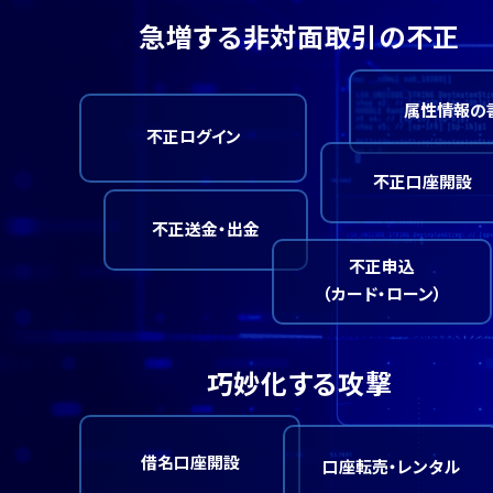
急増する非対面取引の不正
属性情報の
不正ログイン
不正口座開設
不正送金・出金
不正申込
（カード・ローン）
巧妙化する攻撃
借名口座開設
口座転売・レンタル