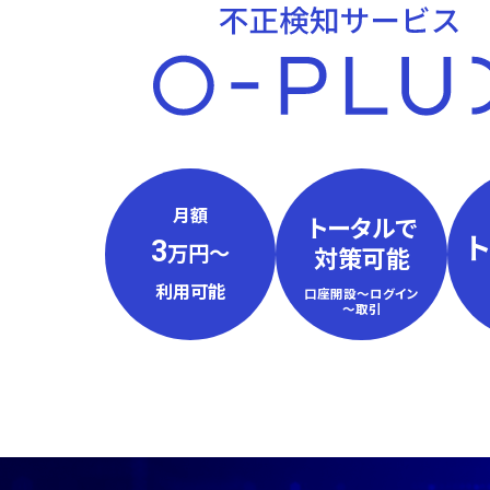
月額
トータルで
3
万円〜
対策可能
利用可能
口座開設～ログイン
～取引