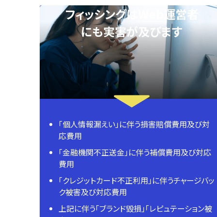
フィッシングはWeb運営者
にも実害が及びます
「個人情報漏えい」に伴う損害賠償費用及び対
応費用
「金融機関不正送金」に伴う補償費用及び対応
費用
「クレジットカード不正利用」に伴うチャージバッ
ク被害及び対応費用
上記に伴う「ブランド毀損」「レピュテーション被