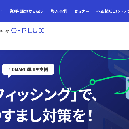
業種・課題から探す
導入事例
セミナー
不正検知Lab -フ
d by
# DMARC運用を支援
 フィッシング」で、
りすまし対策を！