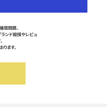
補償問題、
ブランド毀損やレピュ
。
おります。