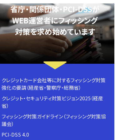
省庁・関係団体・PCI-DSSが
WEB運営者にフィッシング
対策を求め始めています
クレジットカード会社等に対するフィッシング対策
強化の要請（経産省・警察庁・総務省）
クレジット・セキュリティ対策ビジョン2025（経産
省）
フィッシング対策ガイドライン（フィッシング対策協
議会）
PCI-DSS 4.0