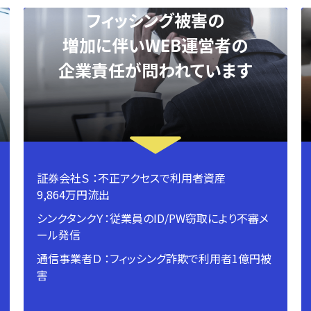
フィッシング被害の
増加に伴いWEB運営者の
企業責任が問われています
証券会社Ｓ ：不正アクセスで利用者資産
9,864万円流出
シンクタンクＹ：従業員のID/PW窃取により不審メ
ール発信
通信事業者Ｄ ：フィッシング詐欺で利用者1億円被
害