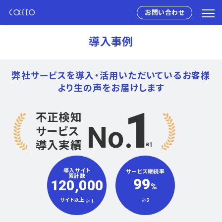
お問い合わせ
導入事例
弊社サービスを導入・活用いただいている
お客様
より生の声をお届けします
1
不正検知
No
サービス
導入実績
※1
導入サイト
サービス継続率
累計数
99
120,000
%
サイト以上
※2
※1