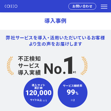
お問い合わせ
導入事例
弊社サービスを導入・活用いただいている
お客様
より生の声をお届けします
1
不正検知
No
サービス
導入実績
※1
導入サイト
サービス継続率
累計数
99
120,000
%
サイト以上
※2
※1