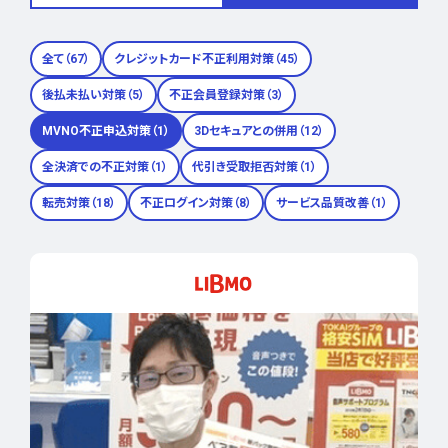
全て（67）
クレジットカード不正利用対策（45）
後払未払い対策（5）
不正会員登録対策（3）
MVNO不正申込対策（1）
3Dセキュアとの併用（12）
全決済での不正対策（1）
代引き受取拒否対策（1）
転売対策（18）
不正ログイン対策（8）
サービス品質改善（1）