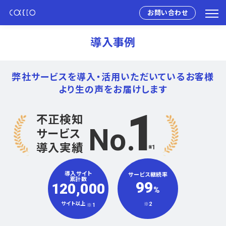
お問い合わせ
導入事例
弊社サービスを導入・活用いただいている
お客様
より生の声をお届けします
1
不正検知
No
サービス
導入実績
※1
導入サイト
サービス継続率
累計数
99
120,000
%
サイト以上
※2
※1