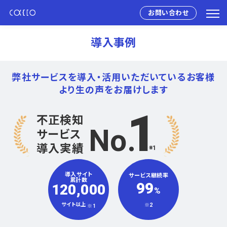
お問い合わせ
導入事例
弊社サービスを導入・活用いただいている
お客様
より生の声をお届けします
1
不正検知
No
サービス
導入実績
※1
導入サイト
サービス継続率
累計数
99
120,000
%
サイト以上
※2
※1