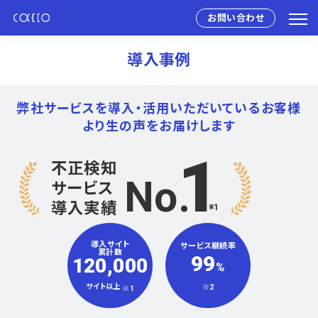
お問い合わせ
導入事例
弊社サービスを導入・活用いただいている
お客様
より生の声をお届けします
1
不正検知
No
サービス
導入実績
※1
導入サイト
サービス継続率
累計数
99
120,000
%
サイト以上
※2
※1