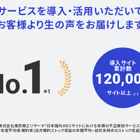
サービスを導入・活用いただい
お客様より生の声をお届けしま
1
導入サイト
累計数
No
120,0
※1
サイト以上
※1
点。株式会社東京商工リサーチ「日本国内のECサイトにおける有償の不正検知サービ
23年度平均値 解約率(当月解約ストック収益の年間平均÷前月末時点のストック収益) 