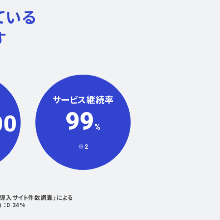
ている
す
サービス継続率
99
00
%
※2
ス導入サイト件数調査」による
：0.34％