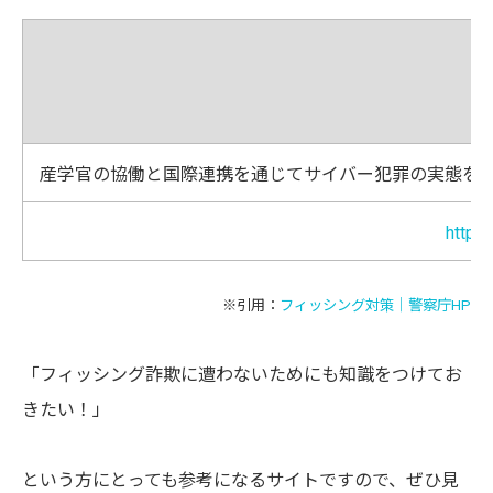
産学官の協働と国際連携を通じてサイバー犯罪の実態を
https:
※引用：
フィッシング対策｜警察庁HP
「フィッシング詐欺に遭わないためにも知識をつけてお
きたい！」
という方にとっても参考になるサイトですので、ぜひ見