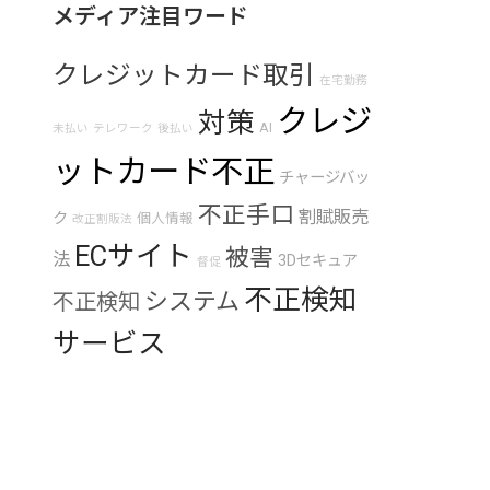
メディア注目ワード
クレジットカード取引
在宅勤務
クレジ
対策
AI
未払い
テレワーク
後払い
ットカード不正
チャージバッ
不正手口
割賦販売
ク
個人情報
改正割販法
ECサイト
被害
法
3Dセキュア
督促
不正検知
システム
不正検知
サービス