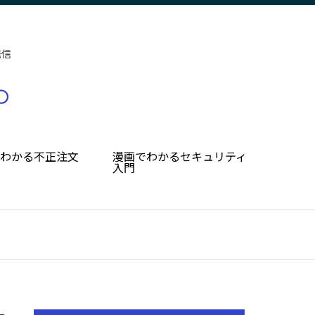
発信
でわかる不正注文
漫画でわかるセキュリティ
入門