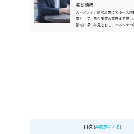
澁谷 優成
大手メディア運営企業にて小～大規模
者として、自ら施策の実行まで担い
領域に深い知見を有し、ペルソナの
目次
[
非表示にする
]