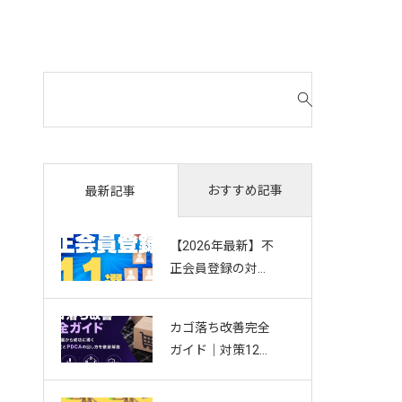
検
索
対
象
:
おすすめ記事
最新記事
【2026年最新】不
正会員登録の対策
11選｜複数アカウ
ント・Bot・捨て
カゴ落ち改善完全
アドを防ぐお悩み
ガイド｜対策12選
別ガイド
から成功に導く効
果測定とPDCAの