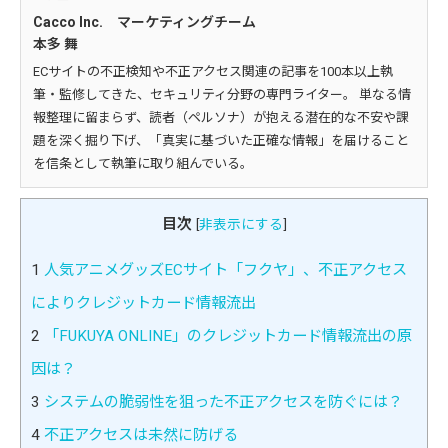
Cacco Inc. マーケティングチーム
本多 舞
ECサイトの不正検知や不正アクセス関連の記事を100本以上執
筆・監修してきた、セキュリティ分野の専門ライター。 単なる情
報整理に留まらず、読者（ペルソナ）が抱える潜在的な不安や課
題を深く掘り下げ、「真実に基づいた正確な情報」を届けること
を信条として執筆に取り組んでいる。
目次
[
非表示にする
]
1
人気アニメグッズECサイト「フクヤ」、不正アクセス
によりクレジットカード情報流出
2
「FUKUYA ONLINE」のクレジットカード情報流出の原
因は？
3
システムの脆弱性を狙った不正アクセスを防ぐには？
4
不正アクセスは未然に防げる