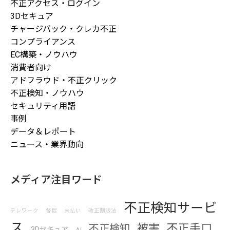
不正アクセス・ログイン
3Dセキュア
チャージバック・クレカ不正
コンプライアンス
EC構築・ノウハウ
消費者向け
アドフラウド・不正クリック
不正検知・ノウハウ
セキュリティ用語
事例
データ＆レポート
ニュース・業界動向
メディア注目ワード
不正検知サービ
テレワーク
督促
未払い
改正割販法
ス
被害
不正手口
不正検知
3Dセキュア
AI