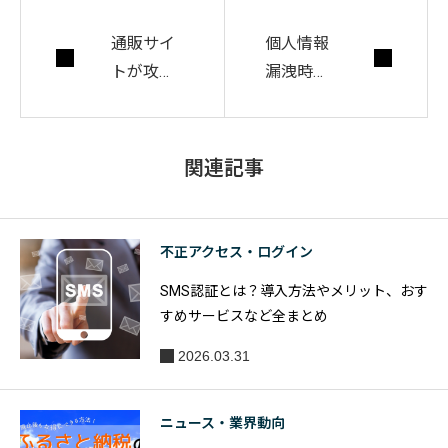
通販サイ
個人情報
トが攻撃
漏洩時の
を受ける
3つの罰
原因とリ
則規定を
スク！3つ
詳しく解
関連記事
のセキュ
説｜企業
リティ対
の漏洩リ
策とは？
スクや対
不正アクセス・ログイン
策も紹介
SMS認証とは？導入方法やメリット、おす
すめサービスなど全まとめ
2026.03.31
ニュース・業界動向