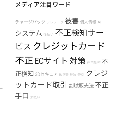
メディア注目ワード
被害
チャージバック
個人情報
AI
テレワーク
不正検知サー
システム
後払い
クレジットカード
ビス
不正
ECサイト
対策
不
在宅勤務
クレジ
正検知
3Dセキュア
改正割販法
督促
ットカード取引
不正
割賦販売法
手口
未払い
ェ