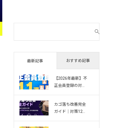
検
索
対
象
:
おすすめ記事
最新記事
【2026年最新】不
正会員登録の対策
11選｜複数アカウ
ント・Bot・捨て
カゴ落ち改善完全
アドを防ぐお悩み
ガイド｜対策12選
別ガイド
から成功に導く効
果測定とPDCAの