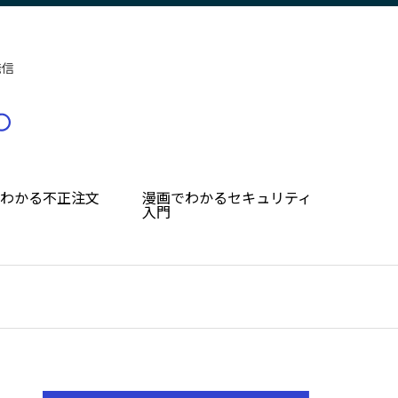
発信
でわかる不正注文
漫画でわかるセキュリティ
入門