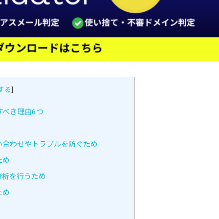
する
]
べき理由6つ
い合わせやトラブルを防ぐため
ため
分析を行うため
ため