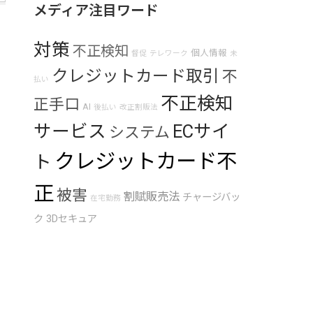
メディア注目ワード
対策
不正検知
個人情報
督促
テレワーク
未
クレジットカード取引
不
払い
不正検知
正手口
AI
後払い
改正割販法
サービス
ECサイ
システム
クレジットカード不
ト
正
被害
割賦販売法
チャージバッ
在宅勤務
ク
3Dセキュア
）