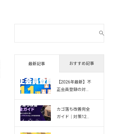
検
索
対
象
:
おすすめ記事
最新記事
【2026年最新】不
正会員登録の対策
11選｜複数アカウ
ント・Bot・捨て
カゴ落ち改善完全
アドを防ぐお悩み
ガイド｜対策12選
別ガイド
から成功に導く効
果測定とPDCAの