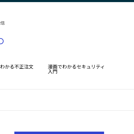
発信
でわかる不正注文
漫画でわかるセキュリティ
入門