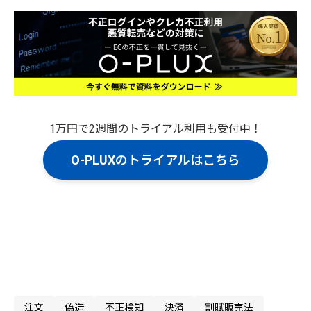
1万円で2週間のトライアル利用も受付中！
O-PLUXのトライアルはこちら
注文
偽造
不正検知
決済
割賦販売法