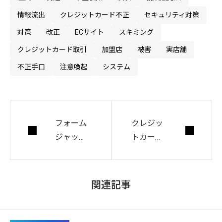
情報流出
クレジットカード不正
セキュリティ対策
対策
改正
ECサイト
スキミング
クレジットカード取引
加盟店
被害
実店舗
不正手口
注意喚起
システム
フォーム
クレジッ
ジャッキ
トカード
ングの被
のオーソ
害状況や
リゼーシ
防止策。E
ョン（オ
関連記事
Cサイト
ーソリ）
利用が増
とは？仕
える今、
組みや目