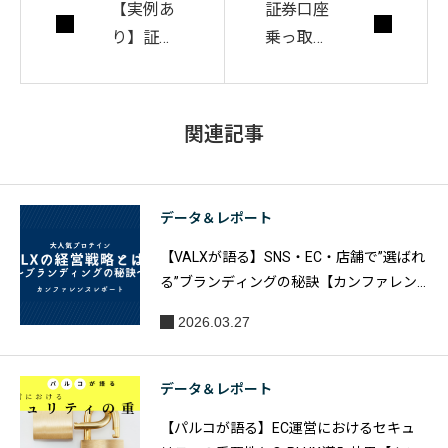
【実例あ
証券口座
り】証券
乗っ取り
口座が乗
の主な原
っ取られ
因は4
る？すぐ
つ！最も
関連記事
行うべき
多いフィ
確認方法
ッシング
や対処
メールの
データ＆レポート
法、補償
最新手口
【VALXが語る】SNS・EC・店舗で”選ばれ
の有無を
も徹底解
る”ブランディングの秘訣【カンファレン
徹底解説
説
スレポート】
2026.03.27
データ＆レポート
【パルコが語る】EC運営におけるセキュ