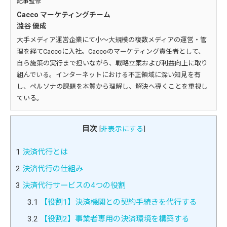
記事監修
Cacco マーケティングチーム
澁谷 優成
大手メディア運営企業にて小～大規模の複数メディアの運営・管
理を経てCaccoに入社。Caccoのマーケティング責任者として、
自ら施策の実行まで担いながら、戦略立案および利益向上に取り
組んでいる。インターネットにおける不正領域に深い知見を有
し、ペルソナの課題を本質から理解し、解決へ導くことを重視し
ている。
目次
[
非表示にする
]
1
決済代行とは
2
決済代行の仕組み
3
決済代行サービスの4つの役割
3.1
【役割1】決済機関との契約手続きを代行する
3.2
【役割2】事業者専用の決済環境を構築する