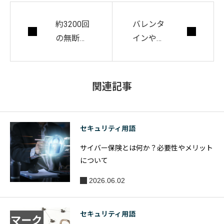
約3200回
バレンタ
の無断キ
インやホ
ャンセル
ワイトデ
を繰り返
ーなどの
しポイン
シーズン
関連記事
トを不正
イベント
入手。1億
における
1500万円
ECサイト
セキュリティ用語
の被害を
の不正注
サイバー保険とは何か？必要性やメリット
与えた親
文リスク
について
子を逮捕
2026.06.02
セキュリティ用語