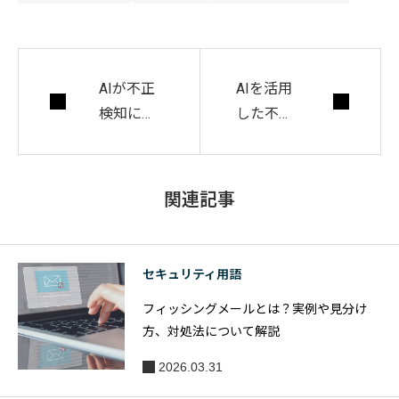
AIが不正
AIを活用
検知にも
した不正
進出？メ
検知が広
リットや
がるメリ
注意点、
ットにつ
関連記事
ソリュー
いて
ション事
例をご紹
セキュリティ用語
介
フィッシングメールとは？実例や見分け
方、対処法について解説
2026.03.31