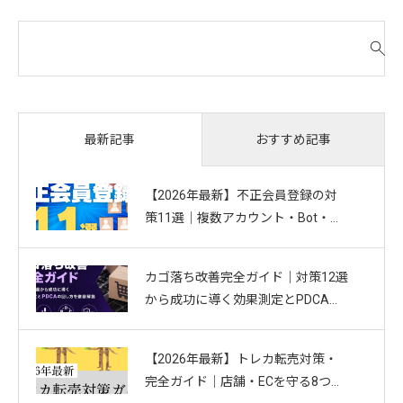
検
索
対
象
:
おすすめ記事
最新記事
【2026年最新】不正会員登録の対
策11選｜複数アカウント・Bot・捨
てアドを防ぐお悩み別ガイド
カゴ落ち改善完全ガイド｜対策12選
から成功に導く効果測定とPDCAの
回し方を徹底解説
【2026年最新】トレカ転売対策・
完全ガイド｜店舗・ECを守る8つの