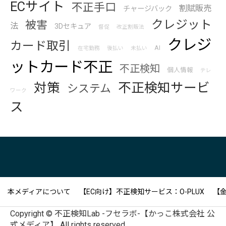
ECサイト
不正手口
割賦販売
チャージバック
クレジット
被害
法
3Dセキュア
督促
改正割販法
クレジ
カード取引
AI
在宅勤務
後払い
未払い
ットカード不正
不正検知
個人情報
テレ
対策
不正検知サービ
システム
ワーク
ス
本メディアについて
【EC向け】不正検知サービス：O-PLUX
【金
Copyright © 不正検知Lab -フセラボ-【かっこ株式会社 公
式メディア】 All rights reserved.