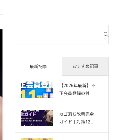
検
索
対
象
:
おすすめ記事
最新記事
【2026年最新】不
正会員登録の対策
11選｜複数アカウ
ント・Bot・捨て
カゴ落ち改善完全
アドを防ぐお悩み
ガイド｜対策12選
別ガイド
から成功に導く効
果測定とPDCAの