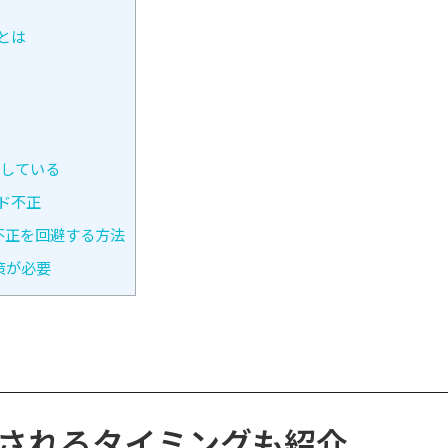
とは
生している
ド不正
不正を回避する方法
策が必要
金されるタイミングも紹介