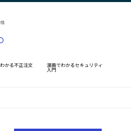
発信
でわかる不正注文
漫画でわかるセキュリティ
入門