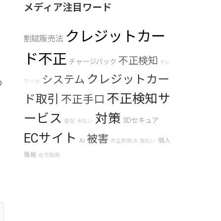
メディア注目ワード
クレジットカー
割賦販売法
ド不正
不正検知
チャージバック
テレ
クレジットカー
システム
の
ワーク
不正検知サ
ド取引
不正手口
ービス
対策
3Dセキュア
督促
未払い
こ
ECサイト
被害
AI
個人
改正割販法
後払い
情報
在宅勤務