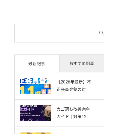
検
索
対
象
:
おすすめ記事
最新記事
【2026年最新】不
正会員登録の対策
11選｜複数アカウ
ント・Bot・捨て
カゴ落ち改善完全
アドを防ぐお悩み
ガイド｜対策12選
別ガイド
から成功に導く効
果測定とPDCAの