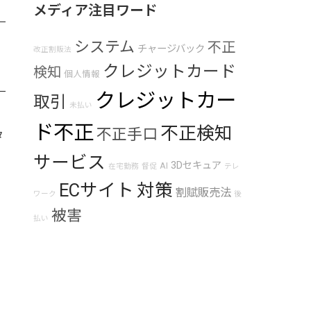
メディア注目ワード
システム
不正
チャージバック
改正割販法
クレジットカード
検知
個人情報
クレジットカー
取引
未払い
ド不正
不正検知
不正手口
タ
サービス
3Dセキュア
AI
在宅勤務
督促
テレ
ECサイト
対策
割賦販売法
ワーク
後
て
被害
払い