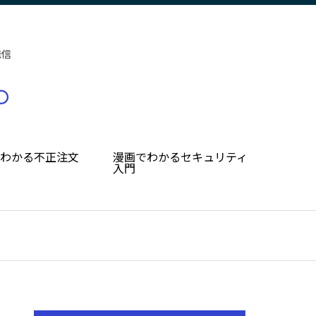
発信
でわかる不正注文
漫画でわかるセキュリティ
入門