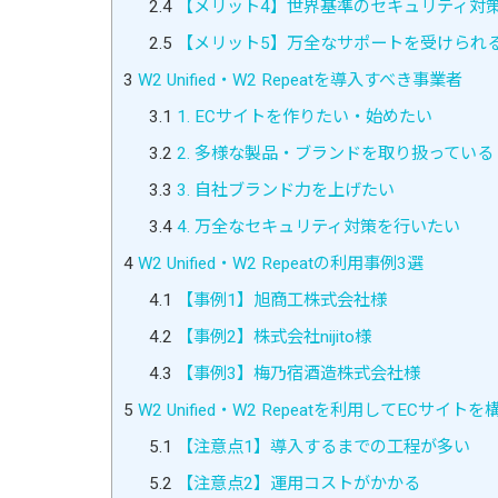
2.4
【メリット4】世界基準のセキュリティ対
2.5
【メリット5】万全なサポートを受けられ
3
W2 Unified・W2 Repeatを導入すべき事業者
3.1
1. ECサイトを作りたい・始めたい
3.2
2. 多様な製品・ブランドを取り扱っている
3.3
3. 自社ブランド力を上げたい
3.4
4. 万全なセキュリティ対策を行いたい
4
W2 Unified・W2 Repeatの利用事例3選
4.1
【事例1】旭商工株式会社様
4.2
【事例2】株式会社nijito様
4.3
【事例3】梅乃宿酒造株式会社様
5
W2 Unified・W2 Repeatを利用してECサ
5.1
【注意点1】導入するまでの工程が多い
5.2
【注意点2】運用コストがかかる