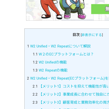
目次
[
非表示にする
]
1
W2 Unified・W2 Repeatについて解説
1.1
W２のECプラットフォームとは？
1.2
W2 Unifiedの機能
1.3
W2 Repeatの機能
2
W2 Unified・W2 Repeat(ECプラットフォー
2.1
【メリット1】コストを抑えて機能性が高い
2.2
【メリット2】事業成長に合わせて独自に
2.3
【メリット3】顧客育成と業務効率化の両