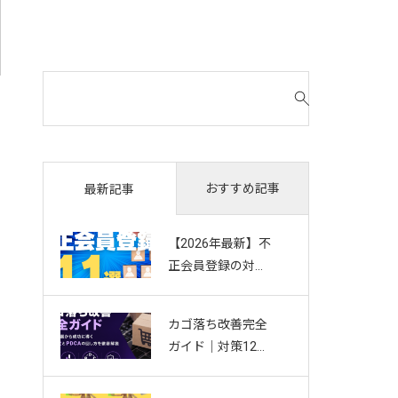
検
索
対
象
:
おすすめ記事
最新記事
【2026年最新】不
正会員登録の対策
11選｜複数アカウ
ント・Bot・捨て
カゴ落ち改善完全
アドを防ぐお悩み
ガイド｜対策12選
別ガイド
から成功に導く効
果測定とPDCAの