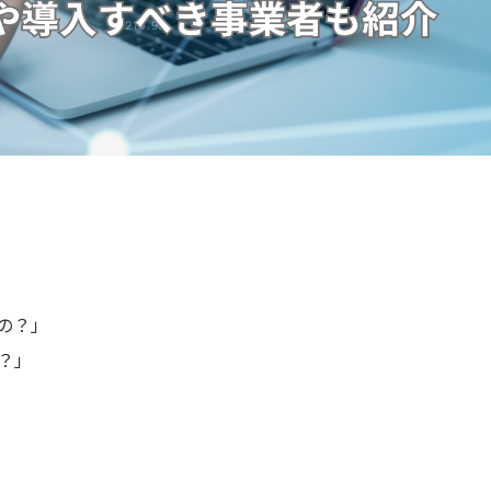
なの？」
は？」