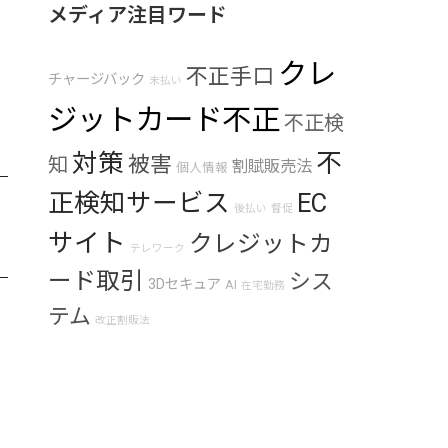
メディア注目ワード
クレ
不正手口
チャージバック
未払い
ジットカード不正
不正検
対策
不
被害
知
割賦販売法
個人情報
正検知サービス
EC
後払い
督促
サイト
クレジットカ
テレワーク
ード取引
シス
3Dセキュア
AI
在宅勤務
テム
改正割販法