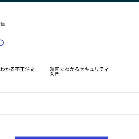
発信
でわかる不正注文
漫画でわかるセキュリティ
入門