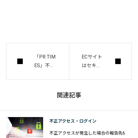
「PR TIM
ECサイト
ES」不正
はセキュ
アクセス
リティ対
被害によ
策が必
る”発表前
須！導入
関連記事
プレスリ
時の重要
リース情
なポイン
報”の漏洩
ト4つを
不正アクセス・ログイン
を発表
解説
不正アクセスが発生した場合の報告先6