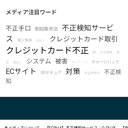
メディア注目ワード
不正検知サービ
不正手口
割賦販売法
ス
クレジットカード取引
個人情報
未払い
クレジットカード不正
AI
在宅勤務
督
システム
被害
チャージバック
促
後払い
テレワーク
ECサイト
対策
不正検
3Dセキュア
改正割販法
知