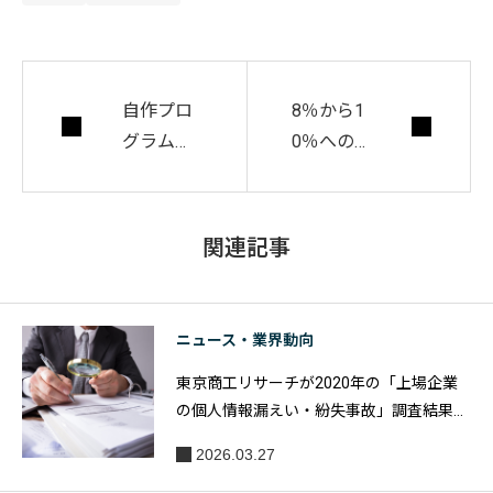
自作プロ
8％から1
グラムでI
0％への
Dを大量
消費税増
に不正取
税。軽減
得。ヤフ
税率・経
関連記事
ーポイン
過措置・
ト約9300
ポイント
万円相当
還元など
ニュース・業界動向
の被害、
について
東京商工リサーチが2020年の「上場企業
詐取容疑
解説
の個人情報漏えい・紛失事故」調査結果を
で札幌の
発表
親子を逮
2026.03.27
捕