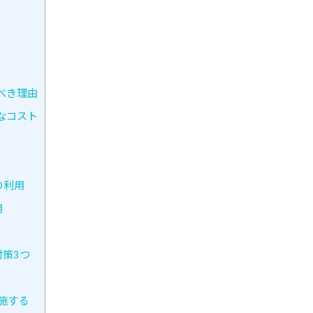
べき理由
なコスト
の利用
用
策3つ
施する