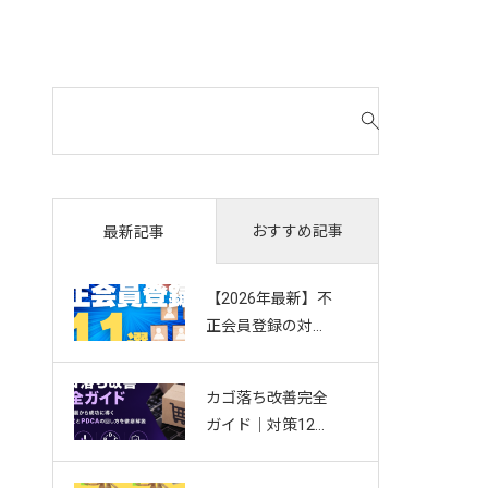
検
索
対
象
:
おすすめ記事
最新記事
【2026年最新】不
正会員登録の対策
11選｜複数アカウ
ント・Bot・捨て
カゴ落ち改善完全
アドを防ぐお悩み
ガイド｜対策12選
別ガイド
から成功に導く効
果測定とPDCAの