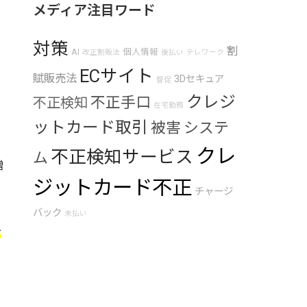
メディア注目ワード
し
対策
割
AI
個人情報
改正割販法
後払い
テレワーク
ECサイト
賦販売法
3Dセキュア
督促
クレジ
不正手口
不正検知
在宅勤務
ットカード取引
被害
システ
クレ
不正検知サービス
ム
増
ジットカード不正
チャージ
バック
未払い
そ
こ