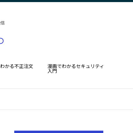
発信
でわかる不正注文
漫画でわかるセキュリティ
入門