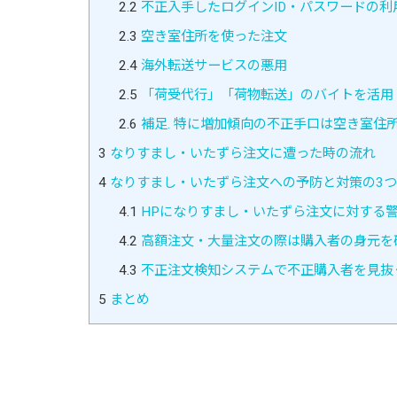
2.2
不正入手したログインID・パスワードの利
2.3
空き室住所を使った注文
2.4
海外転送サービスの悪用
2.5
「荷受代行」「荷物転送」のバイトを活用
2.6
補足. 特に増加傾向の不正手口は空き室住
3
なりすまし・いたずら注文に遭った時の流れ
4
なりすまし・いたずら注文への予防と対策の3
4.1
HPになりすまし・いたずら注文に対する
4.2
高額注文・大量注文の際は購入者の身元を
4.3
不正注文検知システムで不正購入者を見抜
5
まとめ