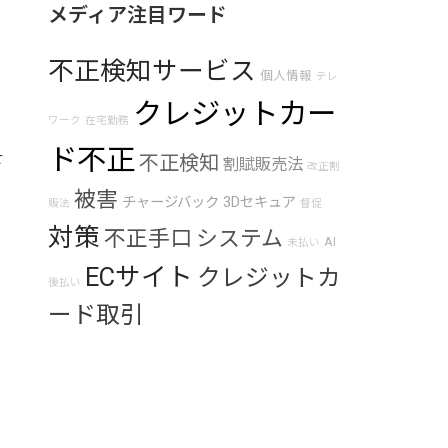
メディア注目ワード
不正検知サービス
個人情報
テレ
クレジットカー
ワーク
在宅勤務
ド不正
せ
不正検知
割賦販売法
改正割
被害
チャージバック
3Dセキュア
販法
督促
対策
不正手口
システム
AI
未払い
ECサイト
クレジットカ
後払い
ード取引