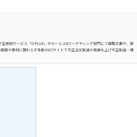
不正検知サービス「O-PLUX」のセールス&マーケティング部門にて戦略立案や、新
規模や商材に関わらず多数のECサイトで不正注文削減の実績を上げ不正削減・撲