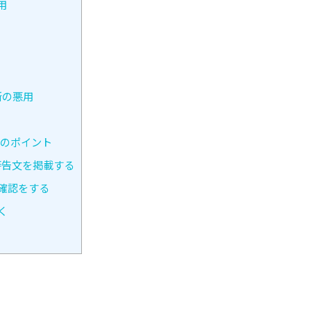
用
所の悪用
つのポイント
警告文を掲載する
確認をする
く