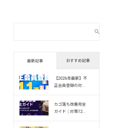
検
索
対
象
:
おすすめ記事
最新記事
【2026年最新】不
正会員登録の対策
11選｜複数アカウ
ント・Bot・捨て
カゴ落ち改善完全
アドを防ぐお悩み
ガイド｜対策12選
別ガイド
から成功に導く効
果測定とPDCAの