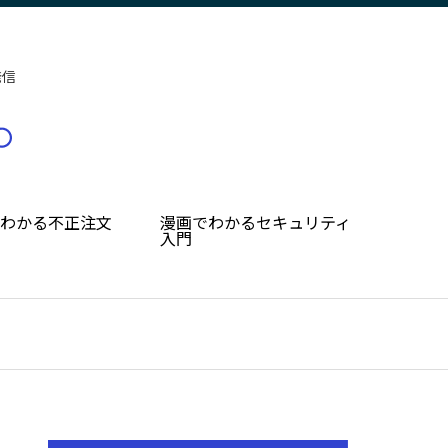
発信
でわかる不正注文
漫画でわかるセキュリティ
入門