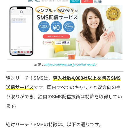
出典：
https://aicross.co.jp/zettai-reach/
絶対リーチ！SMSは、
導入社数4,000社以上を誇るSMS
送信サービス
です。国内すべてのキャリアと双方向のや
り取りができ、独自のSMS配信技術は特許を取得してい
ます。
絶対リーチ！SMSの特徴は、以下の通りです。