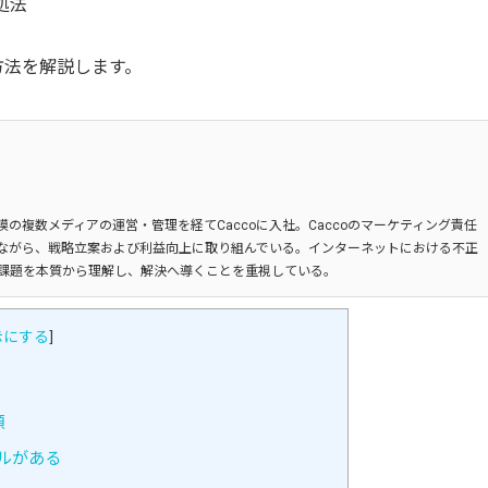
処法
方法を解説します。
の複数メディアの運営・管理を経てCaccoに入社。Caccoのマーケティング責任
ながら、戦略立案および利益向上に取り組んでいる。インターネットにおける不正
課題を本質から理解し、解決へ導くことを重視している。
示にする
]
類
ルがある