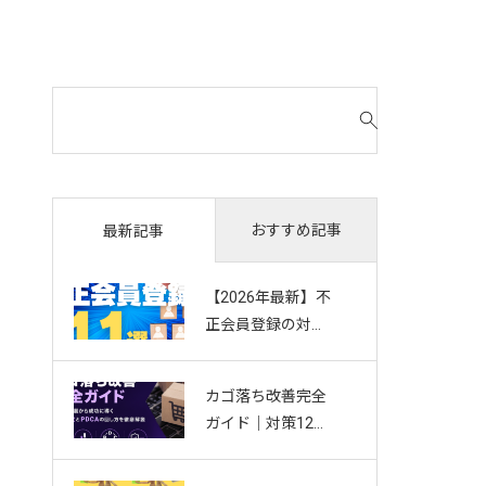
検
索
対
象
:
おすすめ記事
最新記事
【2026年最新】不
正会員登録の対策
11選｜複数アカウ
ント・Bot・捨て
カゴ落ち改善完全
アドを防ぐお悩み
ガイド｜対策12選
別ガイド
から成功に導く効
果測定とPDCAの