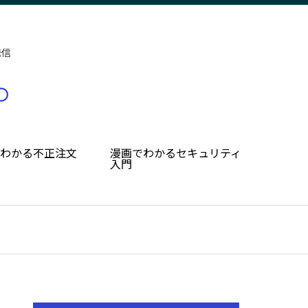
発信
でわかる不正注文
漫画でわかるセキュリティ
入門