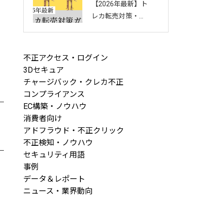
【2026年最新】ト
回し方を徹底解説
レカ転売対策・完
全ガイド｜店舗・
ECを守る8つの方
法と最新手口まと
不正アクセス・ログイン
め
3Dセキュア
チャージバック・クレカ不正
コンプライアンス
EC構築・ノウハウ
消費者向け
アドフラウド・不正クリック
不正検知・ノウハウ
セキュリティ用語
事例
データ＆レポート
ニュース・業界動向