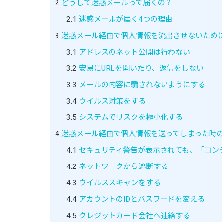
2
どうして迷惑メールって届くの？
2.1
迷惑メールが届く4つの理由
3
迷惑メール経由で個人情報を流出させないため
3.1
アドレスのネット公開は行わない
3.2
安易にURLを開いたり、返信をしない
3.3
メールの内容に騙されないようにする
3.4
ウイルス対策をする
3.5
システムでリスクを極小化する
4
迷惑メール経由で個人情報を送ってしまった時の
4.1
セキュリティ警告が表示されても、「コン
4.2
ネットワークから遮断する
4.3
ウイルススキャンをする
4.4
アカウントのIDとパスワードを変える
4.5
クレジットカード会社へ連絡する