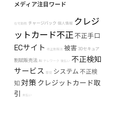
メディア注目ワード
クレジ
チャージバック
個人情報
在宅勤務
。
ットカード不正
不正手口
ECサイト
被害
3Dセキュア
改正割販法
不正検知
割賦販売法
AI
テレワーク
後払い
サービス
システム
不正検
督促
対策
クレジットカード取
知
引
未払い