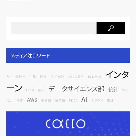
メディア注目ワード
インタ
カイ二乗検定
平均
顧客
人工知能
クロス集計
RFM分析
ーン
データサイエンス部
統計
Excel
確率
オッ
AI
AWS
ズ比
検定
中央値
偏差値
PDCA
クラウド
集計