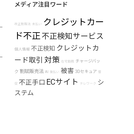
メディア注目ワード
クレジットカー
改正割販法
未払い
ド不正
不正検知サービス
クレジットカ
不正検知
個人情報
対策
ード取引
チャージバッ
在宅勤務
被害
割賦販売法
ク
3Dセキュア
AI
後払い
督
ECサイト
不正手口
シ
促
テレワーク
ステム