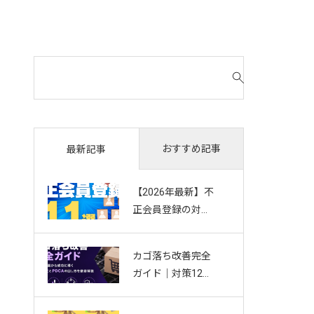
検
索
対
象
:
おすすめ記事
最新記事
【2026年最新】不
正会員登録の対策
11選｜複数アカウ
ント・Bot・捨て
カゴ落ち改善完全
アドを防ぐお悩み
ガイド｜対策12選
別ガイド
から成功に導く効
果測定とPDCAの