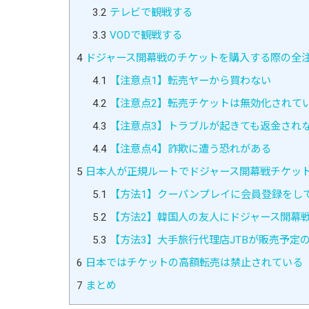
3.2
テレビで観戦する
3.3
VODで観戦する
4
ドジャース開幕戦のチケットを購入する際の全
4.1
【注意点1】転売ヤーから買わない
4.2
【注意点2】転売チケットは無効化されて
4.3
【注意点3】トラブルが起きても返金され
4.4
【注意点4】詐欺に遭う恐れがある
5
日本人が正規ルートでドジャース開幕戦チケット
5.1
【方法1】クーパンプレイに会員登録をし
5.2
【方法2】韓国人の友人にドジャース開幕
5.3
【方法3】大手旅行代理店JTBが販売予定
6
日本ではチケットの高額転売は禁止されている
7
まとめ