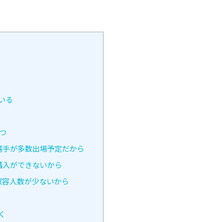
いる
つ
選手が多数出場予定だから
購入ができないから
収容人数が少ないから
く