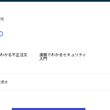
発信
でわかる不正注文
漫画でわかるセキュリティ
入門
注意点