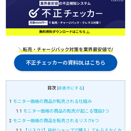
＼転売・チャージバック対策を業界最安値で/
不正チェッカーの資料DLはこちら
目次
[
非表示にする
]
1
モニター価格の商品が転売される仕組み
1.1
モニター価格の商品の転売が起こる理由3つ
2
モニター価格の商品を転売されるリスク6つ
2.1
【リスク1】自社ショップで購入してもらえなくな