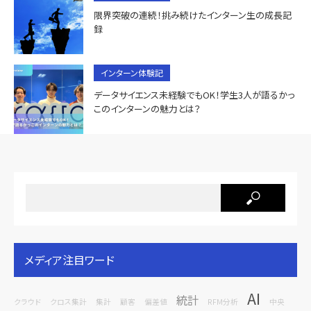
限界突破の連続！挑み続けたインターン生の成長記
録
インターン体験記
データサイエンス未経験でもOK！学生3人が語るかっ
このインターンの魅力とは？
メディア注目ワード
AI
統計
クラウド
クロス集計
集計
顧客
偏差値
RFM分析
中央