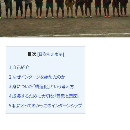
目次
[
目次を非表示
]
1
自己紹介
2
なぜインターンを始めたのか
3
身についた「構造化」という考え方
4
成長するために大切な「意思と意図」
5
私にとってのかっこのインターンシップ