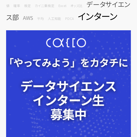
データサイエン
値
確率
検定
カイ二乗検定
Excel
オッズ比
インターン
ス部
AWS
平均
人工知能
PDCA