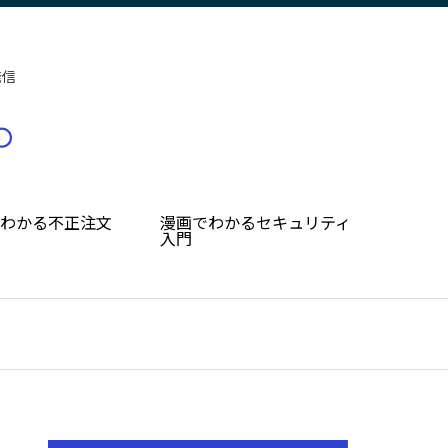
発信
でわかる不正注文
漫画でわかるセキュリティ
入門