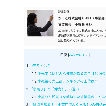
記事監修
かっこ株式会社 O-PLUX事業部
事業部長 小野瀬 まい
2018年よりかっこ株式会社に入社。
規加盟店開拓に従事。クライアントの
滅に取り組んでいる。
目次
[
非表示にする
]
1
小売りとは？
1.1
小売業にはどんな種類があるの？【10個
1.2
小売業の売上高ランキングの上位は？
2
「小売り」と「卸売り」の違い
2.1
小売りと卸売りを兼ねている業態のことは
3
【疑問を解消！】小売店でよく見る4つの価格