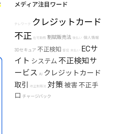
ン
メディア注目ワード
クレジットカード
テレワーク
不正
割賦販売法
個人情報
在宅勤務
後払い
ECサ
不正検知
3Dセキュア
督促
未払い
イト
不正検知サ
システム
ービス
クレジットカード
AI
対策
取引
被害
不正手
改正割販法
口
チャージバック