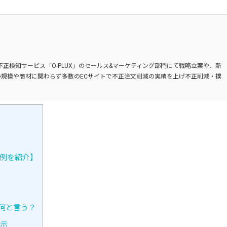
不正検知サービス「O-PLUX」のセールス&マーケティング部門にて戦略立案や、新
規模や商材に関わらず多数のECサイトで不正注文削減の実績を上げ不正削減・撲
の例を紹介】
何と言う？
表示