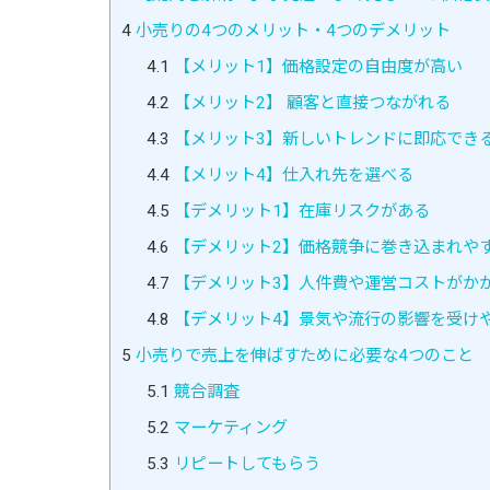
4
小売りの4つのメリット・4つのデメリット
4.1
【メリット1】価格設定の自由度が高い
4.2
【メリット2】 顧客と直接つながれる
4.3
【メリット3】新しいトレンドに即応でき
4.4
【メリット4】仕入れ先を選べる
4.5
【デメリット1】在庫リスクがある
4.6
【デメリット2】価格競争に巻き込まれや
4.7
【デメリット3】人件費や運営コストがか
4.8
【デメリット4】景気や流行の影響を受け
5
小売りで売上を伸ばすために必要な4つのこと
5.1
競合調査
5.2
マーケティング
5.3
リピートしてもらう