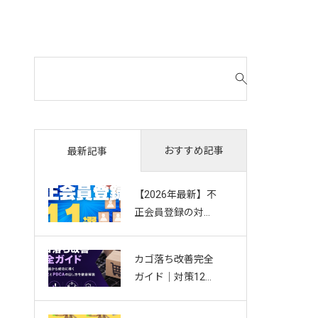
検
索
対
象
:
おすすめ記事
最新記事
【2026年最新】不
正会員登録の対策
11選｜複数アカウ
ント・Bot・捨て
カゴ落ち改善完全
アドを防ぐお悩み
ガイド｜対策12選
別ガイド
から成功に導く効
果測定とPDCAの