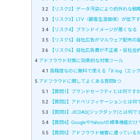
3.2
【リスク2】データ汚染により的外れな戦
3.3
【リスク3】LTV（顧客生涯価値）が低下
3.4
【リスク4】ブランドイメージが悪くなる
3.5
【リスク5】自社広告がマルウェア配布の
3.6
【リスク6】自社広告費が不正者・反社会
4
アドフラウド対策に効果的な対策ツール
4.1
高精度なのに無料で使える「X-log（エッ
5
アドフラウドに関してよくある質問8つ
5.1
【質問1】ブランドセーフティとは何です
5.2
【質問2】アドベリフィケーションとは何
5.3
【質問3】JICDAQ(ジックダック)とは何で
5.4
【質問4】GoogleやYahoo!の標準機
5.5
【質問5】アドフラウド被害に遭っている