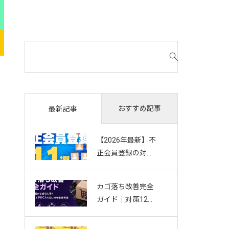
検
索
対
象
:
おすすめ記事
最新記事
【2026年最新】不
正会員登録の対策
11選｜複数アカウ
ント・Bot・捨て
カゴ落ち改善完全
アドを防ぐお悩み
ガイド｜対策12選
別ガイド
から成功に導く効
果測定とPDCAの