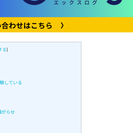
する
]
経験している
嫌がらせ