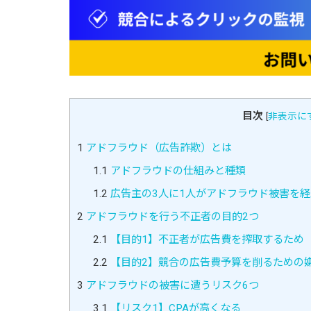
目次
[
非表示に
1
アドフラウド（広告詐欺）とは
1.1
アドフラウドの仕組みと種類
1.2
広告主の3人に1人がアドフラウド被害を
2
アドフラウドを行う不正者の目的2つ
2.1
【目的1】不正者が広告費を搾取するため
2.2
【目的2】競合の広告費予算を削るための
3
アドフラウドの被害に遭うリスク6つ
3.1
【リスク1】CPAが高くなる