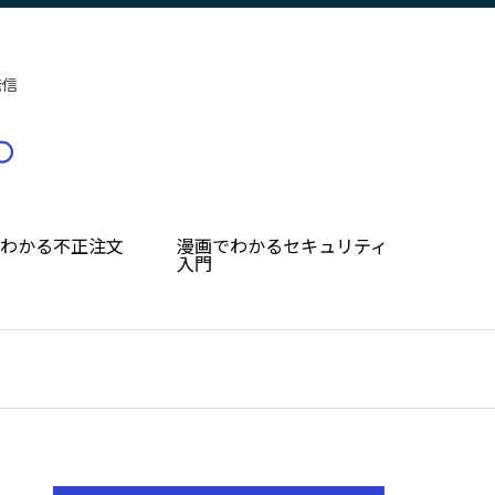
発信
でわかる不正注文
漫画でわかるセキュリティ
入門