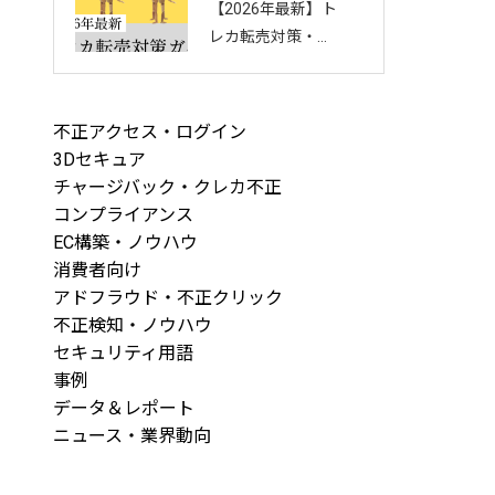
【2026年最新】ト
回し方を徹底解説
レカ転売対策・完
全ガイド｜店舗・
ECを守る8つの方
法と最新手口まと
不正アクセス・ログイン
め
3Dセキュア
チャージバック・クレカ不正
コンプライアンス
EC構築・ノウハウ
消費者向け
アドフラウド・不正クリック
不正検知・ノウハウ
セキュリティ用語
事例
データ＆レポート
ニュース・業界動向