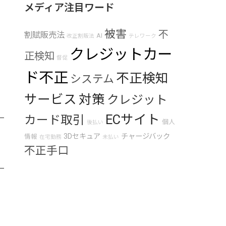
メディア注目ワード
被害
不
割賦販売法
AI
改正割販法
テレワーク
クレジットカー
正検知
督促
ド不正
不正検知
システム
サービス
対策
クレジット
ECサイト
カード取引
個人
後払い
3Dセキュア
チャージバック
情報
在宅勤務
未払い
不正手口