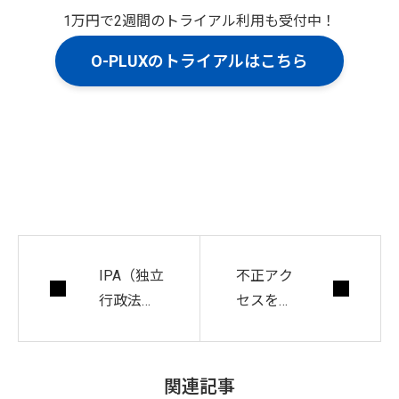
1万円で2週間のトライアル利用も受付中！
O-PLUXのトライアルはこちら
IPA（独立
不正アク
行政法人
セスを防
情報処理
止する方
推進機
法は？今
構）が
すぐ対策
関連記事