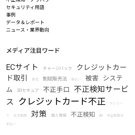
セキュリティ用語
事例
データ＆レポート
ニュース・業界動向
メディア注目ワード
ECサイト
クレジットカー
チャージバック
ド取引
被害
システ
割賦販売法
督促
後払い
不正検知サービ
ム
不正手口
3Dセキュア
クレジットカード不正
ス
テレワー
対策
不正検知
個人情報
AI
ク
在宅勤務
改正割販法
未払い