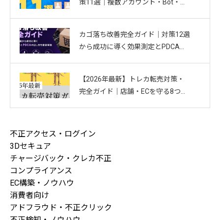
策11選｜複数アカウント・Bot・捨
てアドを防ぐお悩み別ガイド
カゴ落ち改善完全ガイド｜対策12選
から成功に導く効果測定とPDCAの
回し方を徹底解説
【2026年最新】トレカ転売対策・
完全ガイド｜店舗・ECを守る8つの
方法と最新手口まとめ
不正アクセス・ログイン
3Dセキュア
チャージバック・クレカ不正
コンプライアンス
EC構築・ノウハウ
消費者向け
アドフラウド・不正クリック
不正検知・ノウハウ