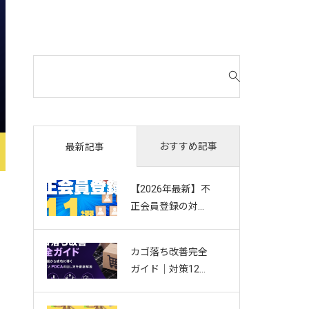
検
索
対
象
:
おすすめ記事
最新記事
【2026年最新】不
正会員登録の対策
11選｜複数アカウ
ント・Bot・捨て
カゴ落ち改善完全
アドを防ぐお悩み
ガイド｜対策12選
別ガイド
から成功に導く効
果測定とPDCAの