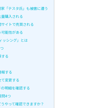
資家「テスタ氏」も被害に遭う
大量購入される
闇サイトで売買される
う可能性がある
ィッシング」とは
5つ
頼する
通報する
全て変更する
ドの明細を確認する
質問4つ
どうやって確認できますか？