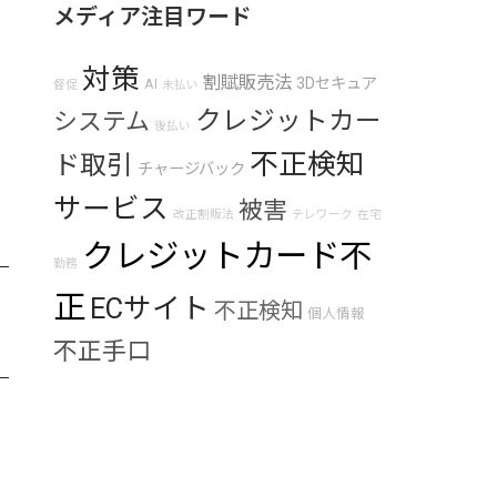
メディア注目ワード
対策
割賦販売法
3Dセキュア
AI
督促
未払い
クレジットカー
システム
後払い
不正検知
ド取引
チャージバック
サービス
被害
改正割販法
テレワーク
在宅
クレジットカード不
勤務
正
ECサイト
不正検知
個人情報
不正手口