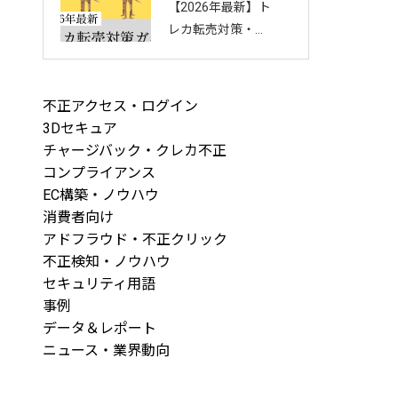
【2026年最新】ト
回し方を徹底解説
レカ転売対策・完
全ガイド｜店舗・
ECを守る8つの方
法と最新手口まと
不正アクセス・ログイン
め
3Dセキュア
チャージバック・クレカ不正
コンプライアンス
EC構築・ノウハウ
消費者向け
アドフラウド・不正クリック
不正検知・ノウハウ
セキュリティ用語
事例
データ＆レポート
ニュース・業界動向