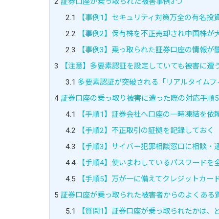
2
証券口座が乗っ取られた被害事例3つ
2.1
【事例1】セキュリティ対策万全の有名投
2.2
【事例2】保有株を不正売却され中国株が
2.3
【事例3】乗っ取られた証券口座の情報が
3
【注意】多要素認証を設定していても被害に遭
3.1
多要素認証が突破される「リアルタイムフ
4
証券口座の乗っ取り被害に遭った際の対応手順
4.1
【手順1】証券会社へ口座の一時凍結を依
4.2
【手順2】不正取引の証拠を記録しておく
4.3
【手順3】サイバー犯罪相談窓口に相談・
4.4
【手順4】使いまわしているパスワードを
4.5
【手順5】万が一に備えてクレジットカー
5
証券口座が乗っ取られた被害者からのよくある
5.1
【質問1】証券口座が乗っ取られたかは、