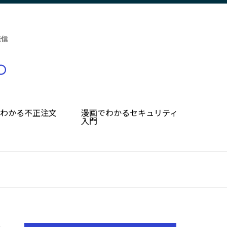
発信
でわかる不正注文
漫画でわかるセキュリティ
入門