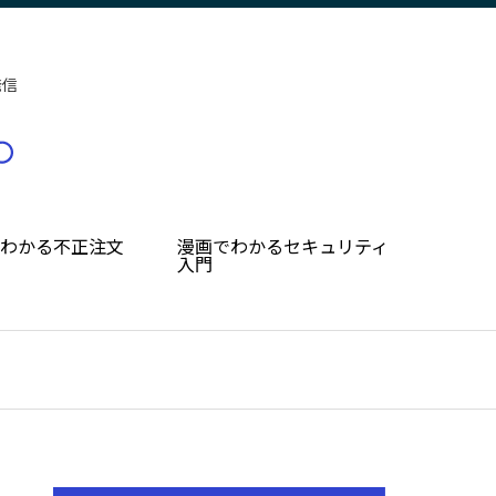
発信
でわかる不正注文
漫画でわかるセキュリティ
入門