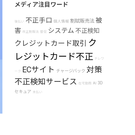
メディア注目ワード
不正手口
被
割賦販売法
個人情報
後払い
害
システム
不正検知
改正割販法
督促
ク
クレジットカード取引
レジットカード不正
テレワ
ECサイト
対策
チャージバック
ーク
不正検知サービス
3D
AI
在宅勤務
セキュア
未払い