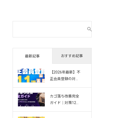
検
索
対
象
:
おすすめ記事
最新記事
【2026年最新】不
正会員登録の対策
11選｜複数アカウ
ント・Bot・捨て
カゴ落ち改善完全
アドを防ぐお悩み
ガイド｜対策12選
別ガイド
から成功に導く効
果測定とPDCAの