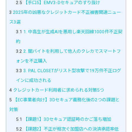
2.5
【手口5】EMV3-Dセキュアのすり抜け
3
2025年の凶悪なクレジットカード不正被害関連ニュー
ス3選
3.1
1. 中高生が生成AIを悪用し楽天回線1000件不正契
約
3.2
2. 闇バイトを利用して他人のクレカでスマートフ
ォンを不正購入
3.3
3. PAL CLOSETがリスト型攻撃で19万件不正ログ
インに成功される
4
クレジットカード利用者に求められる対策5つ
5
【EC事業者向け】3Dセキュア義務化後の2つの課題と
対策
5.1
【課題1】3Dセキュア認証時のかご落ち増加
5.2
【課題2】不正が相次ぐ加盟店への決済承認率低