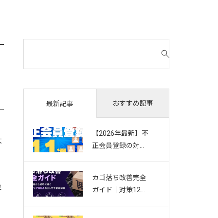
検
索
対
象
:
おすすめ記事
最新記事
【2026年最新】不
大
正会員登録の対策
11選｜複数アカウ
ント・Bot・捨て
カゴ落ち改善完全
アドを防ぐお悩み
象
ガイド｜対策12選
別ガイド
から成功に導く効
果測定とPDCAの