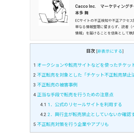
Cacco Inc. マーケティング
本多 舞
ECサイトの不正検知や不正アクセス
単なる情報整理に留まらず、読者（
情報」を届けることを信条として執
目次
[
非表示にする
]
1
オークションや転売サイトなどを使ったチケッ
2
不正転売を対象とした「チケット不正転売禁止
3
不正転売の被害事例
4
正当な手段で転売を行うための注意点
4.1
1．公式のリセールサイトを利用する
4.2
2．興行主が転売禁止としていないか確認
5
不正転売対策を行う企業やアプリも