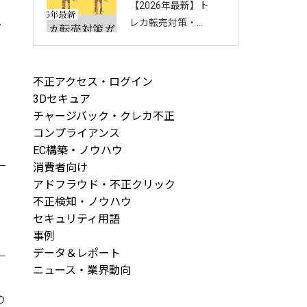
【2026年最新】ト
回し方を徹底解説
ユ
レカ転売対策・完
全ガイド｜店舗・
ECを守る8つの方
法と最新手口まと
不正アクセス・ログイン
め
3Dセキュア
チャージバック・クレカ不正
コンプライアンス
EC構築・ノウハウ
消費者向け
アドフラウド・不正クリック
不正検知・ノウハウ
セキュリティ用語
事例
データ＆レポート
ニュース・業界動向
の