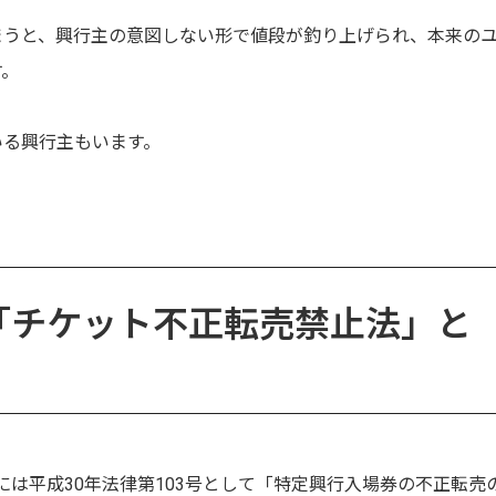
まうと、興行主の意図しない形で値段が釣り上げられ、本来の
す。
いる興行主もいます。
「チケット不正転売禁止法」と
日には平成30年法律第103号として「特定興行入場券の不正転売