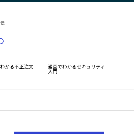
発信
でわかる不正注文
漫画でわかるセキュリティ
入門