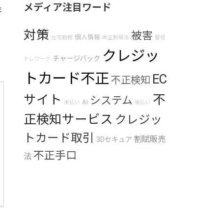
メディア注目ワード
年
対策
被害
個人情報
在宅勤務
改正割販法
督促
クレジッ
チャージバック
テレワーク
トカード不正
EC
不正検知
サイト
不
システム
AI
未払い
後払い
正検知サービス
クレジッ
トカード取引
割賦販売
3Dセキュア
不正手口
法